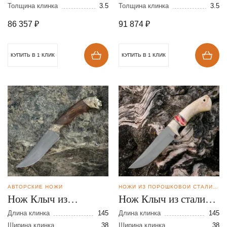
Толщина клинка
3.5
Толщина клинка
3.5
86 357
₽
91 874
₽
КУПИТЬ В 1 КЛИК
КУПИТЬ В 1 КЛИК
АВТОРСКИЕ НОЖИ
НОЖИ ИЗ ПОРОШКОВОЙ СТАЛИ BOHLER S390
Нож Клыч из
Нож Клыч из стали
булатной стали
S390
Длина клинка
145
Длина клинка
145
Ширина клинка
38
Ширина клинка
38