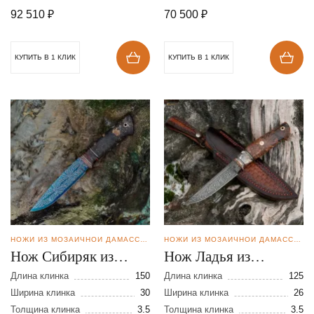
92 510
₽
70 500
₽
КУПИТЬ В 1 КЛИК
КУПИТЬ В 1 КЛИК
НОЖИ ИЗ МОЗАИЧНОЙ ДАМАССКОЙ СТАЛИ
НОЖИ ИЗ МОЗАИЧНОЙ ДАМАССКОЙ СТАЛИ
Нож Сибиряк из
Нож Ладья из
мозаичной дамасской
мозаичной дамасской
Длина клинка
150
Длина клинка
125
стали
Ширина клинка
30
стали
Ширина клинка
26
Толщина клинка
3.5
Толщина клинка
3.5