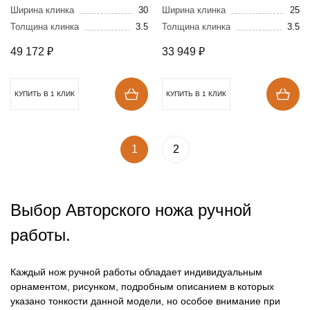
стали
Ширина клинка
30
нержавеющих
Ширина клинка
25
Толщина клинка
3.5
Толщина клинка
3.5
обкладках
49 172
₽
33 949
₽
КУПИТЬ В 1 КЛИК
КУПИТЬ В 1 КЛИК
1
2
Выбор Авторского ножа ручной
работы.
Каждый нож ручной работы обладает индивидуальным
орнаментом, рисунком, подробным описанием в которых
указано тонкости данной модели, но особое внимание при