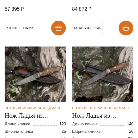
57 395
₽
84 872
₽
КУПИТЬ В 1 КЛИК
КУПИТЬ В 1 КЛИК
НОЖИ ИЗ МОЗАИЧНОЙ ДАМАССКОЙ СТАЛИ
НОЖИ ИЗ МОЗАИЧНОЙ ДАМАССКОЙ СТАЛИ
Нож Ладья из
Нож Ладья из
мозаичной дамасской
мозаичной дамасской
Длина клинка
120
Длина клинка
140
стали
Ширина клинка
26
стали
Ширина клинка
26