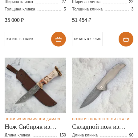
Ширина клинка
27
стали
Ширина клинка
22
Толщина клинка
5
Толщина клинка
3
35 000
₽
51 454
₽
КУПИТЬ В 1 КЛИК
КУПИТЬ В 1 КЛИК
НОЖИ ИЗ МОЗАИЧНОЙ ДАМАССКОЙ СТАЛИ
НОЖИ ИЗ ПОРОШКОВОЙ СТАЛИ
Нож Сибиряк из
Складной нож из
мозаичной дамасской
стали S390 в
Длина клинка
150
Длина клинка
90