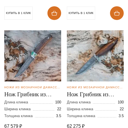
КУПИТЬ В 1 КЛИК
КУПИТЬ В 1 КЛИК
НОЖИ ИЗ МОЗАИЧНОЙ ДАМАССКОЙ СТАЛИ
НОЖИ ИЗ МОЗАИЧНОЙ ДАМАССКОЙ СТАЛИ
Нож Грибник из
Нож Грибник из
мозаичной дамасской
мозаичной дамасской
Длина клинка
100
Длина клинка
100
стали
Ширина клинка
22
стали
Ширина клинка
22
Толщина клинка
3.5
Толщина клинка
3.5
67 579
₽
62 275
₽