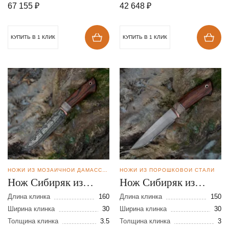
67 155
₽
42 648
₽
КУПИТЬ В 1 КЛИК
КУПИТЬ В 1 КЛИК
НОЖИ ИЗ МОЗАИЧНОЙ ДАМАССКОЙ СТАЛИ
НОЖИ ИЗ ПОРОШКОВОЙ СТАЛИ
Нож Сибиряк из
Нож Сибиряк из
мозаичной дамасской
стали S390 в
Длина клинка
160
Длина клинка
150
стали
Ширина клинка
30
нержавеющих
Ширина клинка
30
Толщина клинка
3.5
Толщина клинка
3
обкладках