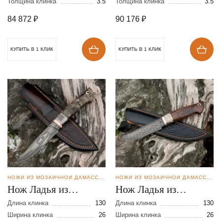
Толщина клинка
3.5
Толщина клинка
3.5
84 872
₽
90 176
₽
КУПИТЬ В 1 КЛИК
КУПИТЬ В 1 КЛИК
НОЖИ ИЗ МОЗАИЧНОЙ ДАМАССКОЙ СТАЛИ
НОЖИ ИЗ МОЗАИЧНОЙ ДАМАССКОЙ СТАЛИ
Нож Ладья из
Нож Ладья из
мозаичной дамасской
мозаичной дамасской
Длина клинка
130
Длина клинка
130
стали
Ширина клинка
26
стали
Ширина клинка
26