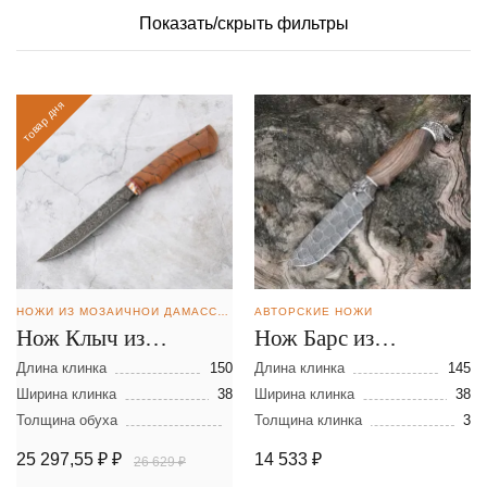
Показать/скрыть фильтры
товар дня
НОЖИ ИЗ МОЗАИЧНОЙ ДАМАССКОЙ СТАЛИ
АВТОРСКИЕ НОЖИ
Нож Клыч из
Нож Барс из
мозаичной дамасской
дамасской стали
Длина клинка
150
Длина клинка
145
стали
Ширина клинка
38
Ширина клинка
38
Толщина обуха
Толщина клинка
3
25 297,55 ₽
₽
14 533
₽
26 629 ₽