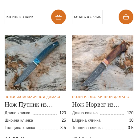
КУПИТЬ В 1 КЛИК
КУПИТЬ В 1 КЛИК
НОЖИ ИЗ МОЗАИЧНОЙ ДАМАССКОЙ СТАЛИ
НОЖИ ИЗ МОЗАИЧНОЙ ДАМАССКОЙ СТАЛИ
Нож Путник из
Нож Норвег из
мозаичной дамасской
мозаичной дамасской
Длина клинка
120
Длина клинка
120
стали
Ширина клинка
25
стали
Ширина клинка
30
Толщина клинка
3.5
Толщина клинка
3.5