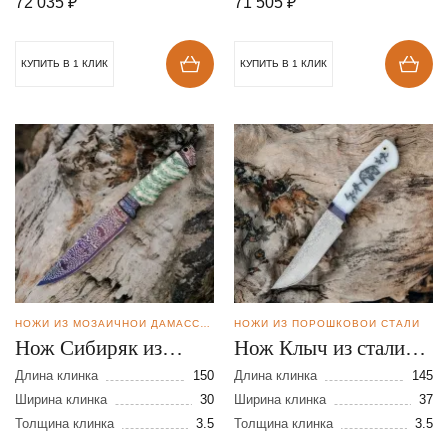
72 035
₽
71 505
₽
КУПИТЬ В 1 КЛИК
КУПИТЬ В 1 КЛИК
НОЖИ ИЗ МОЗАИЧНОЙ ДАМАССКОЙ СТАЛИ
НОЖИ ИЗ ПОРОШКОВОЙ СТАЛИ
Нож Сибиряк из
Нож Клыч из стали
мозаичной дамасской
Elmax в
Длина клинка
150
Длина клинка
145
стали
Ширина клинка
30
нержавеющих
Ширина клинка
37
Толщина клинка
3.5
Толщина клинка
3.5
обкладках