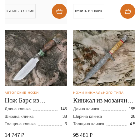
КУПИТЬ В 1 КЛИК
КУПИТЬ В 1 КЛИК
АВТОРСКИЕ НОЖИ
НОЖИ КИНЖАЛЬНОГО ТИПА
Нож Барс из
Кинжал из мозаичной
дамасской стали
дамасской стали
Длина клинка
145
Длина клинка
195
Ширина клинка
38
Ширина клинка
28
Толщина клинка
3
Толщина клинка
4.5
14 747
₽
95 481
₽