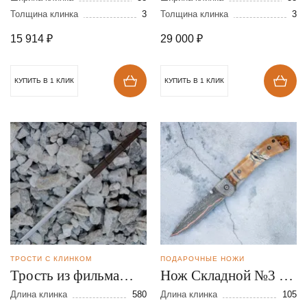
Толщина клинка
3
Толщина клинка
3
15 914
₽
29 000
₽
КУПИТЬ В 1 КЛИК
КУПИТЬ В 1 КЛИК
ТРОСТИ С КЛИНКОМ
ПОДАРОЧНЫЕ НОЖИ
Трость из фильма
Нож Складной №3 из
Слепая ярость
ламинированной
Длина клинка
580
Длина клинка
105