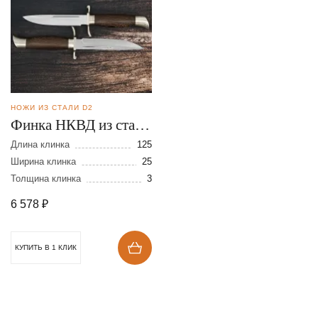
НОЖИ ИЗ СТАЛИ D2
Финка НКВД из стали
D2
Длина клинка
125
Ширина клинка
25
Толщина клинка
3
6 578
₽
КУПИТЬ В 1 КЛИК