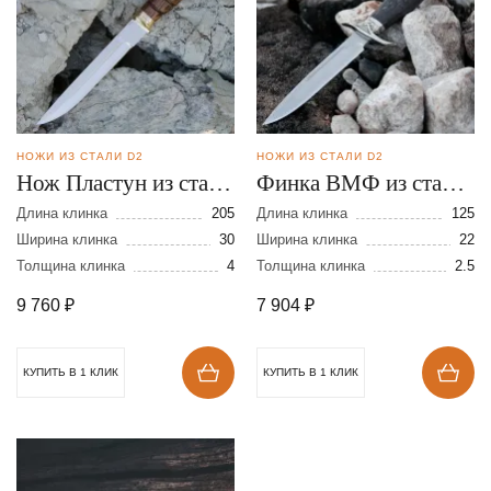
НОЖИ ИЗ СТАЛИ D2
НОЖИ ИЗ СТАЛИ D2
Нож Пластун из стали
Финка ВМФ из стали
D2
D2
Длина клинка
205
Длина клинка
125
Ширина клинка
30
Ширина клинка
22
Толщина клинка
4
Толщина клинка
2.5
9 760
₽
7 904
₽
КУПИТЬ В 1 КЛИК
КУПИТЬ В 1 КЛИК