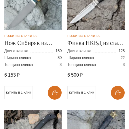
НОЖИ ИЗ СТАЛИ D2
НОЖИ ИЗ СТАЛИ D2
Нож Сибиряк из
Финка НКВД из стали
стали D2
D2
Длина клинка
150
Длина клинка
125
Ширина клинка
30
Ширина клинка
22
Толщина клинка
3
Толщина клинка
3
6 153
₽
6 500
₽
КУПИТЬ В 1 КЛИК
КУПИТЬ В 1 КЛИК