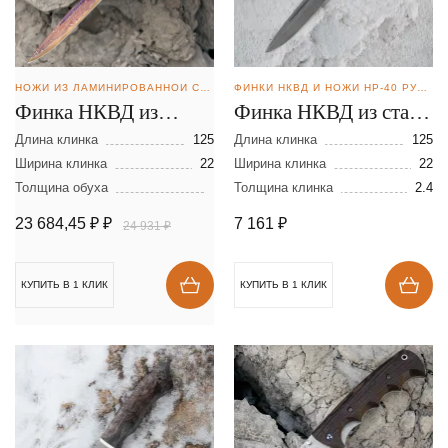
НОЖИ ИЗ ЛАМИНИРОВАННОЙ СТАЛИ
ФИНКИ НКВД И НОЖИ НР-40 РУЧНОЙ КОВКИ
Финка НКВД из
Финка НКВД из стали
ламинированной
D2
Длина клинка
125
Длина клинка
125
стали
Ширина клинка
22
Ширина клинка
22
Толщина обуха
Толщина клинка
2.4
23 684,45 ₽
₽
7 161
₽
24 931 ₽
КУПИТЬ В 1 КЛИК
КУПИТЬ В 1 КЛИК