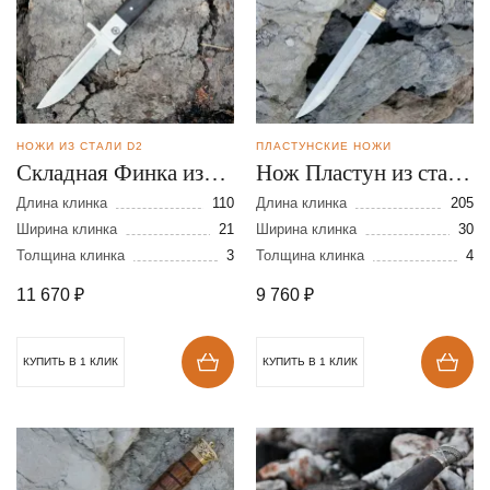
НОЖИ ИЗ СТАЛИ D2
ПЛАСТУНСКИЕ НОЖИ
Складная Финка из
Нож Пластун из стали
стали D2
D2
Длина клинка
110
Длина клинка
205
Ширина клинка
21
Ширина клинка
30
Толщина клинка
3
Толщина клинка
4
11 670
₽
9 760
₽
КУПИТЬ В 1 КЛИК
КУПИТЬ В 1 КЛИК