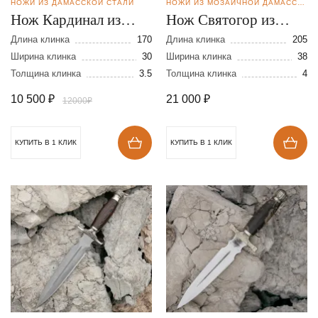
НОЖИ ИЗ ДАМАССКОЙ СТАЛИ
НОЖИ ИЗ МОЗАИЧНОЙ ДАМАССКОЙ СТАЛИ
Нож Кардинал из
Нож Святогор из
дамасской стали
дамасской стали
Длина клинка
170
Длина клинка
205
Ширина клинка
30
Ширина клинка
38
Толщина клинка
3.5
Толщина клинка
4
10 500
₽
21 000
₽
12000₽
КУПИТЬ В 1 КЛИК
КУПИТЬ В 1 КЛИК