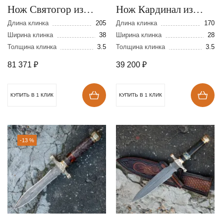
Нож Святогор из
Нож Кардинал из
ламинированной
ламинированной
Длина клинка
205
Длина клинка
170
стали
Ширина клинка
38
стали
Ширина клинка
28
Толщина клинка
3.5
Толщина клинка
3.5
81 371
₽
39 200
₽
КУПИТЬ В 1 КЛИК
КУПИТЬ В 1 КЛИК
-13 %