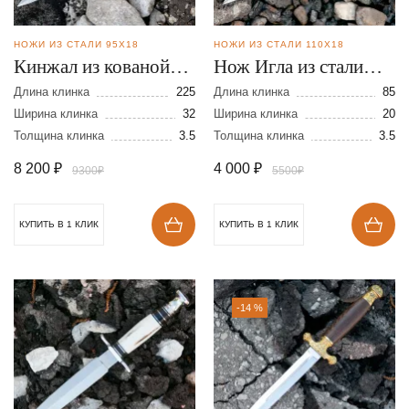
НОЖИ ИЗ СТАЛИ 95Х18
НОЖИ ИЗ СТАЛИ 110Х18
Кинжал из кованой
Нож Игла из стали
стали 95Х18
110Х18
Длина клинка
225
Длина клинка
85
Ширина клинка
32
Ширина клинка
20
Толщина клинка
3.5
Толщина клинка
3.5
8 200
₽
4 000
₽
9300₽
5500₽
КУПИТЬ В 1 КЛИК
КУПИТЬ В 1 КЛИК
-14 %