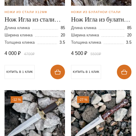
НОЖИ ИЗ СТАЛИ Х12МФ
НОЖИ ИЗ БУЛАТНОЙ СТАЛИ
Нож Игла из стали
Нож Игла из булатной
Х12МФ
стали
Длина клинка
85
Длина клинка
85
Ширина клинка
20
Ширина клинка
20
Толщина клинка
3.5
Толщина клинка
3.5
4 000
₽
4 500
₽
4700₽
5500₽
КУПИТЬ В 1 КЛИК
КУПИТЬ В 1 КЛИК
-12 %
-27 %