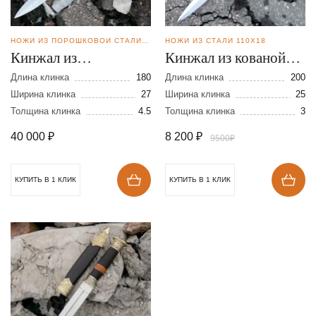
НОЖИ ИЗ ПОРОШКОВОЙ СТАЛИ CPM S90V
НОЖИ ИЗ СТАЛИ 110Х18
Кинжал из
Кинжал из кованой
порошковой стали
стали 110Х18
Длина клинка
180
Длина клинка
200
CPM S90V
Ширина клинка
27
Ширина клинка
25
Толщина клинка
4.5
Толщина клинка
3
40 000
₽
8 200
₽
9500₽
КУПИТЬ В 1 КЛИК
КУПИТЬ В 1 КЛИК