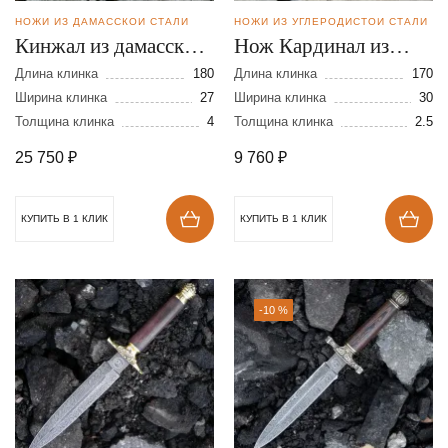
НОЖИ ИЗ ДАМАССКОЙ СТАЛИ
НОЖИ ИЗ УГЛЕРОДИСТОЙ СТАЛИ
Кинжал из дамасской
Нож Кардинал из
стали
стали У-10
Длина клинка
180
Длина клинка
170
Ширина клинка
27
Ширина клинка
30
Толщина клинка
4
Толщина клинка
2.5
25 750
₽
9 760
₽
КУПИТЬ В 1 КЛИК
КУПИТЬ В 1 КЛИК
-10 %