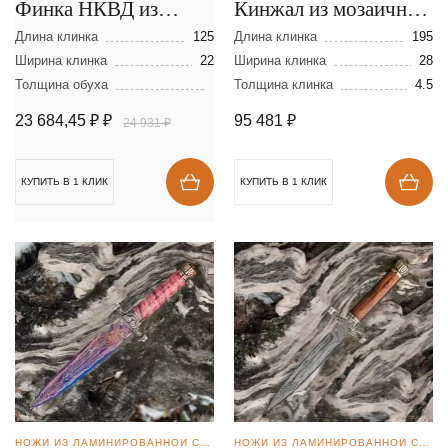
Финка НКВД из
Кинжал из мозаичной
ламинированной
дамасской стали
Длина клинка
125
Длина клинка
195
стали
Ширина клинка
22
Ширина клинка
28
Толщина обуха
Толщина клинка
4.5
23 684,45 ₽
₽
95 481
₽
24 931 ₽
КУПИТЬ В 1 КЛИК
КУПИТЬ В 1 КЛИК
НОЖИ ИЗ ЛАМИНИРОВАННОЙ СТАЛИ
НОЖИ ИЗ ЛАМИНИРОВАННОЙ СТАЛИ