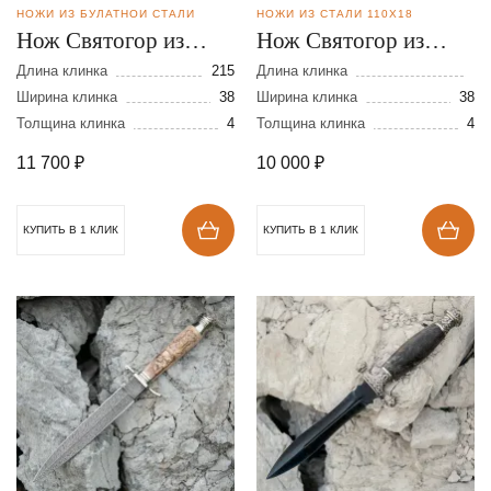
НОЖИ ИЗ БУЛАТНОЙ СТАЛИ
НОЖИ ИЗ СТАЛИ 110Х18
Нож Святогор из
Нож Святогор из
булатной стали
стали 110Х18
Длина клинка
215
Длина клинка
Ширина клинка
38
Ширина клинка
38
Толщина клинка
4
Толщина клинка
4
11 700
₽
10 000
₽
КУПИТЬ В 1 КЛИК
КУПИТЬ В 1 КЛИК