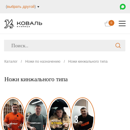
(
выбрать другой
)
0
Каталог
/
Ножи по назначению
/
Ножи кинжального типа
Ножи кинжального типа