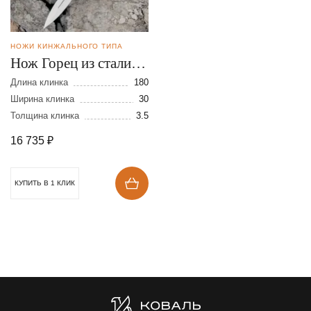
НОЖИ КИНЖАЛЬНОГО ТИПА
Нож Горец из стали
Bohler К340
Длина клинка
180
Ширина клинка
30
Толщина клинка
3.5
16 735
₽
КУПИТЬ В 1 КЛИК