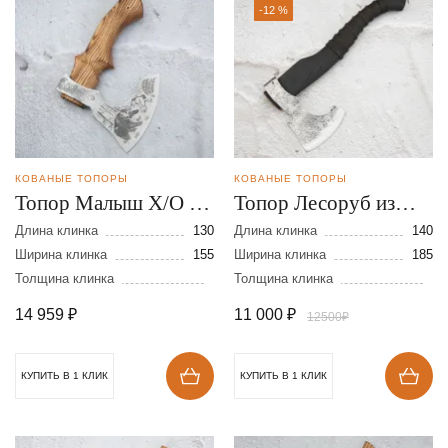
-12 %
КОВАНЫЕ ТОПОРЫ
КОВАНЫЕ ТОПОРЫ
Топор Малыш Х/О из
Топор Лесоруб из
стали 9ХС
стали 9ХС
Длина клинка
130
Длина клинка
140
Ширина клинка
155
Ширина клинка
185
Толщина клинка
Толщина клинка
14 959
₽
11 000
₽
12500₽
КУПИТЬ В 1 КЛИК
КУПИТЬ В 1 КЛИК