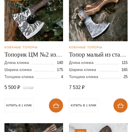
КОВАНЫЕ ТОПОРЫ
КОВАНЫЕ ТОПОРЫ
Топорик ЦМ №2 из
Топор малый из стали
стали 95Х18
9ХС
Длина клинка
140
Длина клинка
115
Ширина клинка
175
Ширина клинка
165
Толщина клинка
4
Толщина клинка
25
5 500
₽
7 532
₽
6700₽
КУПИТЬ В 1 КЛИК
КУПИТЬ В 1 КЛИК