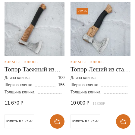
-12 %
КОВАНЫЕ ТОПОРЫ
КОВАНЫЕ ТОПОРЫ
Топор Таежный из
Топор Леший из стали
стали 9ХС
9ХС
Длина клинка
100
Длина клинка
Ширина клинка
155
Ширина клинка
Толщина клинка
Толщина клинка
11 670
₽
10 000
₽
11300₽
КУПИТЬ В 1 КЛИК
КУПИТЬ В 1 КЛИК