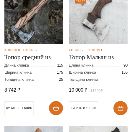
-12 %
КОВАНЫЕ ТОПОРЫ
КОВАНЫЕ ТОПОРЫ
Топор средний из
Топор Малыш из
стали 9ХС
стали 9ХС
Длина клинка
115
Длина клинка
90
Ширина клинка
175
Ширина клинка
155
Толщина клинка
25
Толщина клинка
8 742
₽
10 000
₽
11300₽
КУПИТЬ В 1 КЛИК
КУПИТЬ В 1 КЛИК