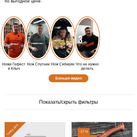
по выгодной цене.
Ножи Гефест
Нож Спутник
Нож Сибиряк
Что не нужно
и Клыч
делать
Больше видео
Показать/скрыть фильтры
товар дня
-17 %