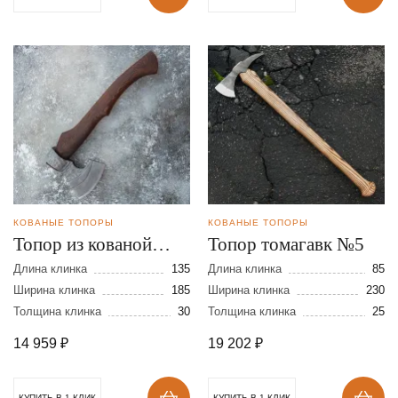
КОВАНЫЕ ТОПОРЫ
КОВАНЫЕ ТОПОРЫ
Топор из кованой
Топор томагавк №5
стали 9ХС с Х/О
Длина клинка
135
Длина клинка
85
Ширина клинка
185
Ширина клинка
230
Толщина клинка
30
Толщина клинка
25
14 959
₽
19 202
₽
КУПИТЬ В 1 КЛИК
КУПИТЬ В 1 КЛИК