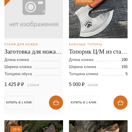
НОВИНКА
СТАЛИ ДЛЯ НОЖЕЙ
КОВАНЫЕ ТОПОРЫ
Заготовка для ножа из
Топорик Ц/М из стали
стали D-2 размеры:
AUS8
Длина клинка
Длина клинка
190
300х40х2,5 мм
Ширина клинка
Ширина клинка
155
Толщина обуха
Толщина клинка
5
1 425 ₽
₽
5 000
₽
1 500 ₽
6000₽
КУПИТЬ В 1 КЛИК
КУПИТЬ В 1 КЛИК
-18 %