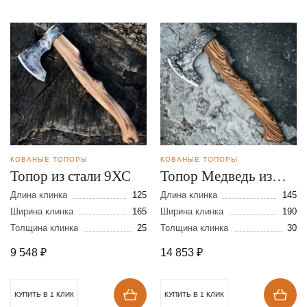
КОВАНЫЕ ТОПОРЫ
КОВАНЫЕ ТОПОРЫ
Топор из стали 9ХС
Топор Медведь из
стали 9ХС с
Длина клинка
125
Длина клинка
145
Ширина клинка
165
художественным
Ширина клинка
190
Толщина клинка
25
Толщина клинка
30
оформлением
9 548
₽
14 853
₽
КУПИТЬ В 1 КЛИК
КУПИТЬ В 1 КЛИК