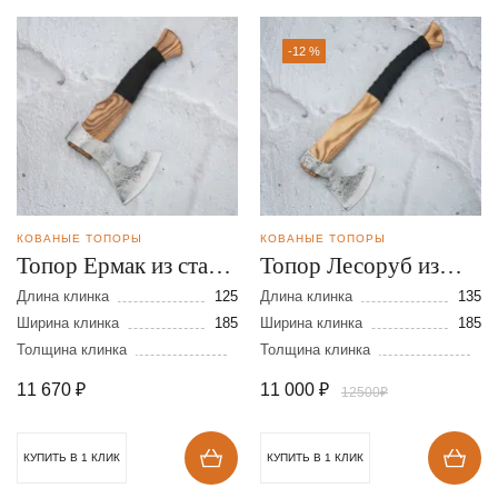
-12 %
КОВАНЫЕ ТОПОРЫ
КОВАНЫЕ ТОПОРЫ
Топор Ермак из стали
Топор Лесоруб из
9ХС
стали 9ХС
Длина клинка
125
Длина клинка
135
Ширина клинка
185
Ширина клинка
185
Толщина клинка
Толщина клинка
11 670
₽
11 000
₽
12500₽
КУПИТЬ В 1 КЛИК
КУПИТЬ В 1 КЛИК