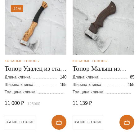
-12 %
КОВАНЫЕ ТОПОРЫ
КОВАНЫЕ ТОПОРЫ
Топор Удалец из стали
Топор Малыш из
9ХС
стали 9ХС
Длина клинка
140
Длина клинка
85
Ширина клинка
185
Ширина клинка
155
Толщина клинка
Толщина клинка
11 000
₽
11 139
₽
12500₽
КУПИТЬ В 1 КЛИК
КУПИТЬ В 1 КЛИК