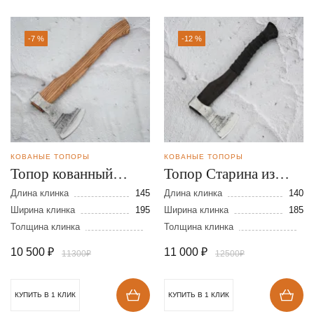
-7 %
-12 %
КОВАНЫЕ ТОПОРЫ
КОВАНЫЕ ТОПОРЫ
Топор кованный
Топор Старина из
Классический из
стали 9ХС
Длина клинка
145
Длина клинка
140
стали 9ХС
Ширина клинка
195
Ширина клинка
185
Толщина клинка
Толщина клинка
10 500
₽
11 000
₽
11300₽
12500₽
КУПИТЬ В 1 КЛИК
КУПИТЬ В 1 КЛИК