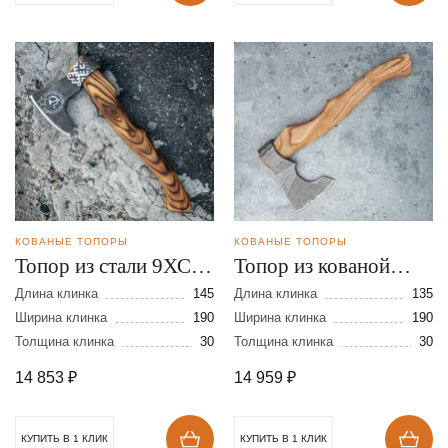
КОВАНЫЕ ТОПОРЫ
КОВАНЫЕ ТОПОРЫ
Топор из стали 9ХС с
Топор из кованой
художественным
стали 9ХС с Х/О
Длина клинка
145
Длина клинка
135
оформлением
Ширина клинка
190
Ширина клинка
190
Толщина клинка
30
Толщина клинка
30
14 853
₽
14 959
₽
КУПИТЬ В 1 КЛИК
КУПИТЬ В 1 КЛИК