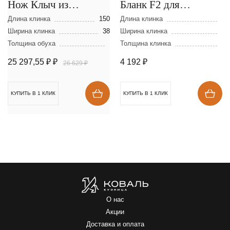
Нож Клыч из
Бланк F2 для
мозаичной дамасской
цельнометаллического
Длина клинка
150
Длина клинка
стали
Ширина клинка
38
клинка из
Ширина клинка
Толщина обуха
Толщина клинка
порошковой стали
ELMAX
25 297,55 ₽
₽
4 192
₽
26 629 ₽
КУПИТЬ В 1 КЛИК
КУПИТЬ В 1 КЛИК
О нас
Акции
Доставка и оплата