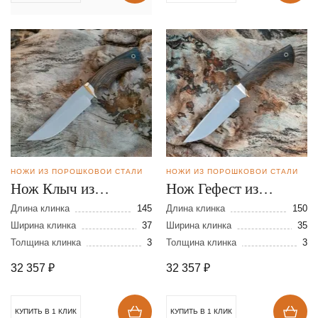
НОЖИ ИЗ ПОРОШКОВОЙ СТАЛИ
НОЖИ ИЗ ПОРОШКОВОЙ СТАЛИ
Нож Клыч из
Нож Гефест из
порошковой стали
порошковой стали
Длина клинка
145
Длина клинка
150
CPM REX 121
Ширина клинка
37
CPM REX 121
Ширина клинка
35
Толщина клинка
3
Толщина клинка
3
32 357
₽
32 357
₽
КУПИТЬ В 1 КЛИК
КУПИТЬ В 1 КЛИК