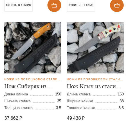
КУПИТЬ В 1 КЛИК
КУПИТЬ В 1 КЛИК
НОЖИ ИЗ ПОРОШКОВОЙ СТАЛИ CPM REX121
НОЖИ ИЗ ПОРОШКОВОЙ СТАЛИ CPM REX121
Нож Сибиряк из
Нож Клыч из стали
стали CPM REX 121
CPM REX 121
Длина клинка
150
Длина клинка
150
Ширина клинка
35
Ширина клинка
38
Толщина клинка
3.5
Толщина клинка
3.5
37 662
₽
49 438
₽