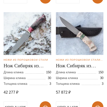
НОЖИ ИЗ ПОРОШКОВОЙ СТАЛИ
НОЖИ ИЗ ПОРОШКОВОЙ СТАЛИ CPM REX121
Нож Сибиряк из
Нож Сибиряк из
порошковой стали
стали CPM REX 121
Длина клинка
150
Длина клинка
150
CPM REX 121
Ширина клинка
30
Ширина клинка
30
Толщина клинка
3
Толщина клинка
3
42 277
₽
57 872
₽
КУПИТЬ В 1 КЛИК
КУПИТЬ В 1 КЛИК