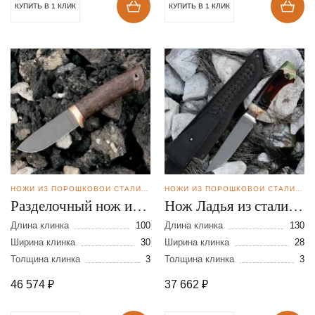
КУПИТЬ В 1 КЛИК
КУПИТЬ В 1 КЛИК
НОЖИ ИЗ ПОРОШКОВОЙ СТАЛИ CPM REX121
НОЖИ ИЗ ПОРОШКОВОЙ СТАЛИ CPM REX121
Разделочный нож из
Нож Ладья из стали
стали CPM REX 121
CPM REX 121
Длина клинка
100
Длина клинка
130
Ширина клинка
30
Ширина клинка
28
Толщина клинка
3
Толщина клинка
3
46 574
₽
37 662
₽