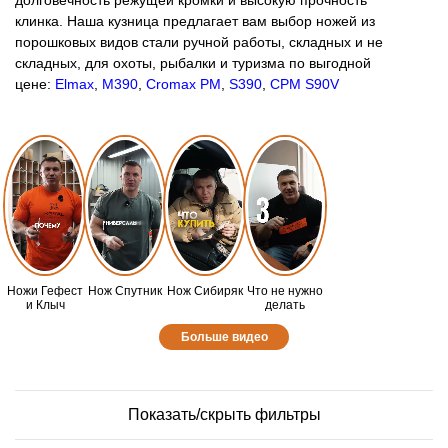
долговечность режущей кромки и высокую прочность
клинка. Наша кузница предлагает вам выбор ножей из
порошковых видов стали ручной работы, складных и не
складных, для охоты, рыбалки и туризма по выгодной
цене:
Elmax
,
М390
,
Cromax PM
,
S390
,
CPM S90V
Ножи Гефест
Нож Спутник
Нож Сибиряк
Что не нужно
и Клыч
делать
Больше видео
Показать/скрыть фильтры