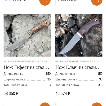
НОЖИ ИЗ ПОРОШКОВОЙ СТАЛИ CPM REX121
НОЖИ ИЗ ПОРОШКОВОЙ СТАЛИ CPM REX121
Нож Гефест из стали
Нож Клыч из стали
CPM REX 121 в
CPM REX 121
Длина клинка
150
Длина клинка
150
нержавеющих
Ширина клинка
35
Ширина клинка
38
Толщина клинка
3
Толщина клинка
3.5
обкладках
58 350
₽
46 574
₽