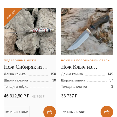
товар дня
ПОДАРОЧНЫЕ НОЖИ
НОЖИ ИЗ ПОРОШКОВОЙ СТАЛИ
Нож Сибиряк из
Нож Клыч из
ламинированной
порошковой стали
Длина клинка
150
Длина клинка
145
стали
Ширина клинка
30
CPM REX 121
Ширина клинка
37
Толщина обуха
Толщина клинка
3
46 312,50 ₽
₽
33 737
₽
48 750 ₽
КУПИТЬ В 1 КЛИК
КУПИТЬ В 1 КЛИК