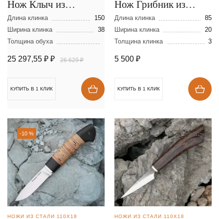
Нож Клыч из
Нож Грибник из
мозаичной дамасской
булатной стали
Длина клинка
150
Длина клинка
85
стали
Ширина клинка
38
Ширина клинка
20
Толщина обуха
Толщина клинка
3
25 297,55 ₽
₽
5 500
₽
26 629 ₽
КУПИТЬ В 1 КЛИК
КУПИТЬ В 1 КЛИК
-10 %
НОЖИ ИЗ СТАЛИ 110Х18
НОЖИ ИЗ СТАЛИ 110Х18