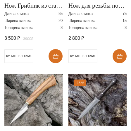
Нож Грибник из стали
Нож для резьбы по
110Х18
дереву из стали
Длина клинка
85
Длина клинка
75
Ширина клинка
20
110Х18
Ширина клинка
15
Толщина клинка
3
Толщина клинка
3
3 500
₽
2 800
₽
3900₽
КУПИТЬ В 1 КЛИК
КУПИТЬ В 1 КЛИК
-18 %