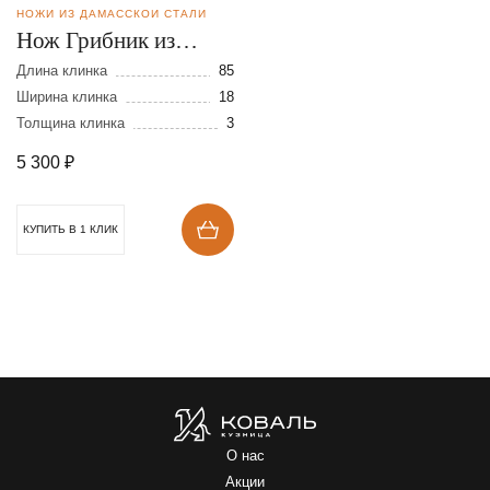
НОЖИ ИЗ ДАМАССКОЙ СТАЛИ
Нож Грибник из
дамасской стали
Длина клинка
85
Ширина клинка
18
Толщина клинка
3
5 300
₽
КУПИТЬ В 1 КЛИК
О нас
Акции