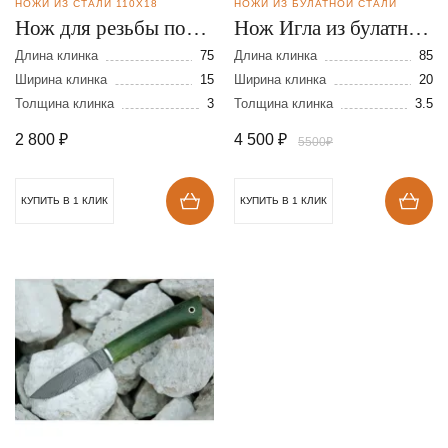
НОЖИ ИЗ СТАЛИ 110Х18
НОЖИ ИЗ БУЛАТНОЙ СТАЛИ
Нож для резьбы по
Нож Игла из булатной
дереву из стали
стали
Длина клинка
75
Длина клинка
85
95Х18
Ширина клинка
15
Ширина клинка
20
Толщина клинка
3
Толщина клинка
3.5
2 800
₽
4 500
₽
5500₽
КУПИТЬ В 1 КЛИК
КУПИТЬ В 1 КЛИК