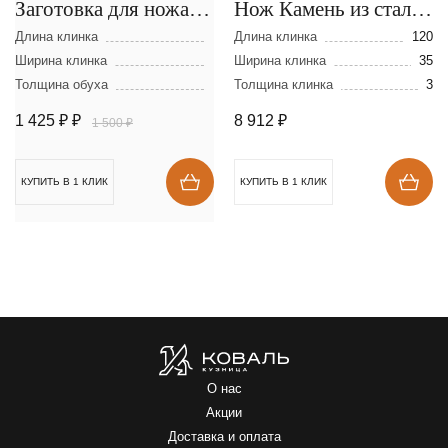
Заготовка для ножа из
Нож Камень из стали
стали D-2 размеры:
К110
Длина клинка
Длина клинка
120
300х40х2,5 мм
Ширина клинка
Ширина клинка
35
Толщина обуха
Толщина клинка
3
1 425 ₽
₽
8 912
₽
1 500 ₽
КУПИТЬ В 1 КЛИК
КУПИТЬ В 1 КЛИК
О нас
Акции
Доставка и оплата