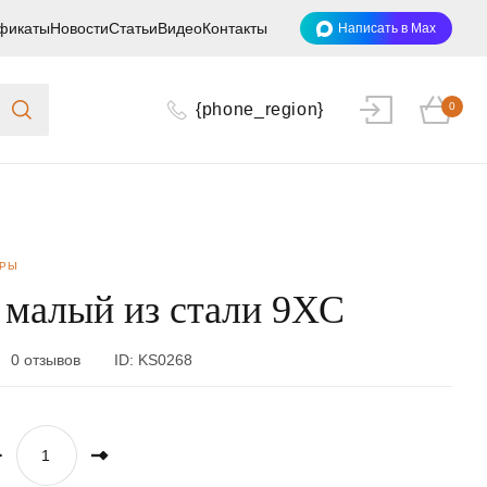
фикаты
Новости
Статьи
Видео
Контакты
Написать в Max
{phone_region}
0
ОРЫ
 малый из стали 9ХС
0 отзывов
ID:
KS0268