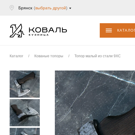
Брянск
(
выбрать другой
)
КАТАЛО
Каталог
/
Кованые топоры
/
Топор малый из стали 9ХС