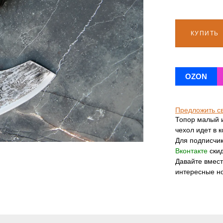
КУПИТЬ
OZON
Предложить с
Топор малый и
чехол идет в 
Для подписчи
Вконтакте
скид
Давайте вмес
интересные н