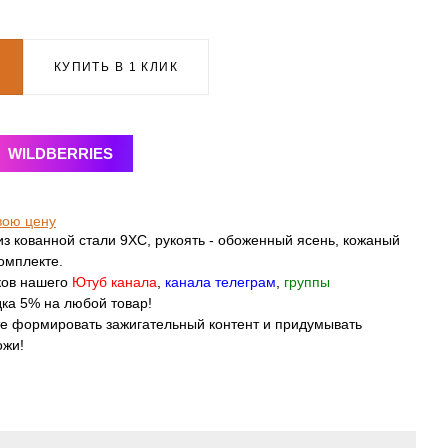
КУПИТЬ В 1 КЛИК
WILDBERRIES
вою цену
з кованной стали 9ХС, рукоять - обоженный ясень, кожаный
комплекте.
ков нашего
Ютуб канала
,
канала телеграм
,
группы
ка 5% на любой товар!
те формировать зажигательный контент и придумывать
ожи!