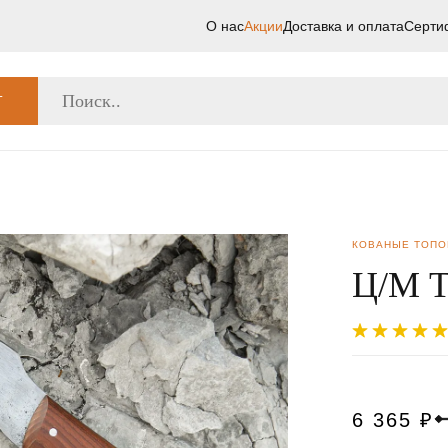
О нас
Акции
Доставка и оплата
Серти
Г
КОВАНЫЕ ТОП
Ц/М Т
6 365
₽