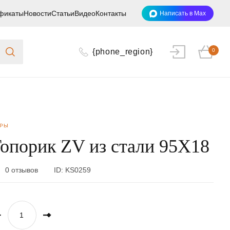
фикаты
Новости
Статьи
Видео
Контакты
Написать в Max
{phone_region}
0
ОРЫ
опорик ZV из стали 95Х18
0 отзывов
ID:
KS0259