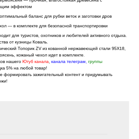
термоясеня
— прочная, влагостойкая древесина с
ящим эффектом
птимальный баланс для рубки веток и заготовки дров
хол
— в комплекте для безопасной транспортировки
одит для туристов, охотников и любителей активного отдыха.
ства от кузницы Коваль.
ический Топорик ZV из кованной нержавеющей стали 95Х18,
моясень, кожаный чехол идет в комплекте.
ков нашего
Ютуб канала
,
канала телеграм
,
группы
дка 5% на любой товар!
те формировать зажигательный контент и придумывать
ожи!