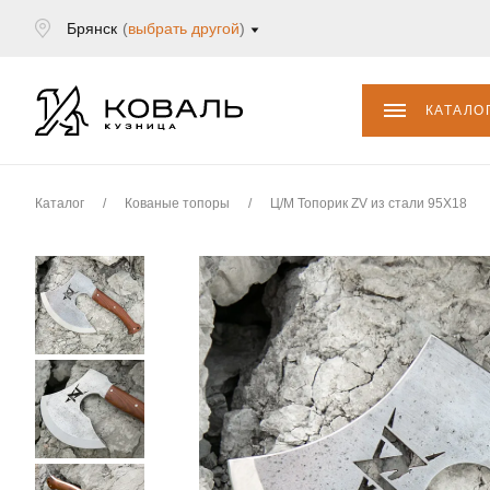
Брянск
(
выбрать другой
)
КАТАЛО
Каталог
/
Кованые топоры
/
Ц/М Топорик ZV из стали 95Х18