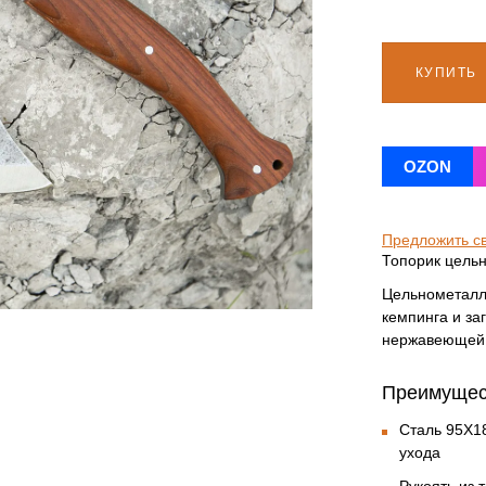
КУПИТЬ
OZON
Предложить с
Топорик цельн
Цельнометалл
кемпинга и за
нержавеющей 
Преимущест
Сталь 95Х1
ухода