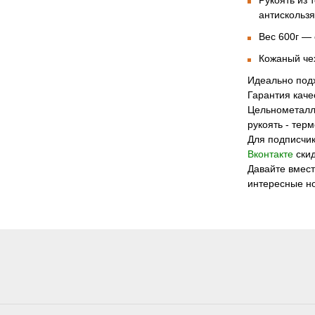
Рукоять из 
антискольз
Вес 600г
— о
Кожаный че
Идеально подх
Гарантия каче
Цельнометалл
рукоять - тер
Для подписчи
Вконтакте
ски
Давайте вмес
интересные н