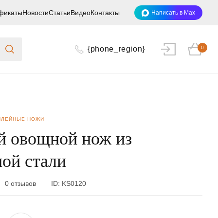
фикаты
Новости
Статьи
Видео
Контакты
Написать в Max
{phone_region}
0
ИЛЕЙНЫЕ НОЖИ
 овощной нож из
ной стали
0 отзывов
ID:
KS0120