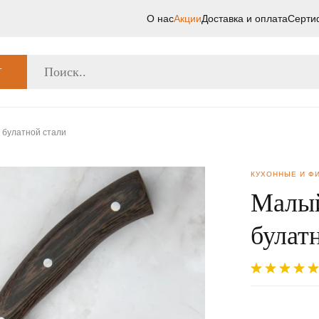
О нас
Акции
Доставка и оплата
Серти
Г
 булатной стали
КУХОННЫЕ И Ф
Малый
булат