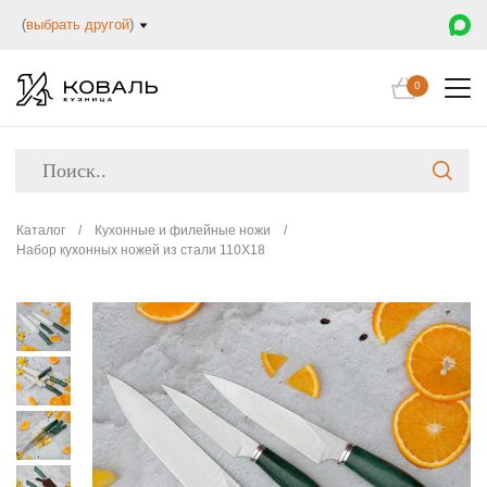
(
выбрать другой
)
0
Каталог
/
Кухонные и филейные ножи
/
Набор кухонных ножей из стали 110Х18