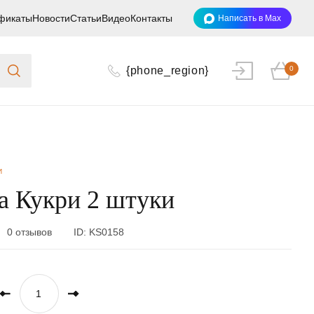
фикаты
Новости
Статьи
Видео
Контакты
Написать в Max
{phone_region}
0
И
а Кукри 2 штуки
0 отзывов
ID:
KS0158