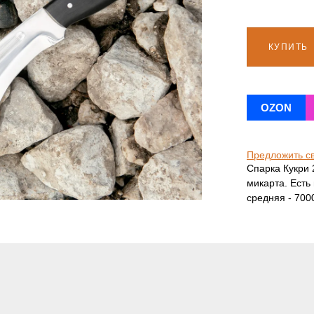
КУПИТЬ
OZON
Предложить с
Спарка Кукри 
микарта. Есть
средняя - 700