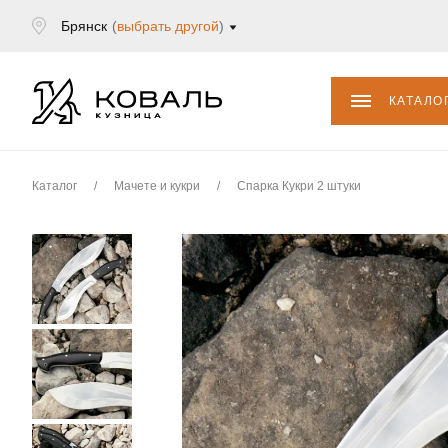
Брянск
(
выбрать другой
)
КАТАЛО
Каталог
/
Мачете и кукри
/
Спарка Кукри 2 штуки