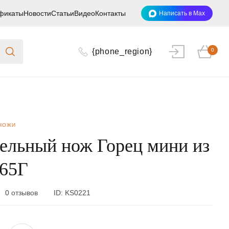
фикаты
Новости
Статьи
Видео
Контакты
Написать в Max
{phone_region}
0
НОЖИ
ельный нож Горец мини из
 65Г
0 отзывов
ID:
KS0221