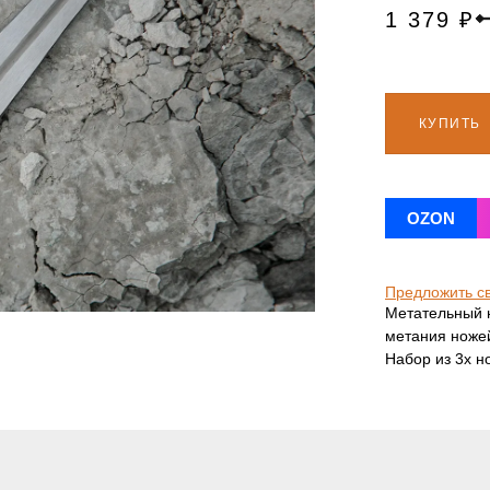
1 379
₽
КУПИТЬ
OZON
Предложить с
Метательный н
метания ножей
Набор из 3х н