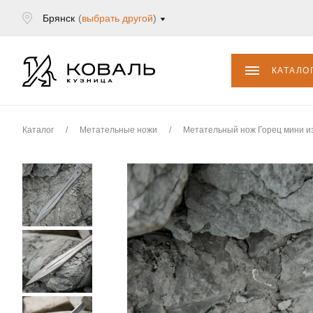
Брянск
(
выбрать другой
)
КАТАЛО
Каталог
/
Метательные ножи
/
Метательный нож Горец мини из