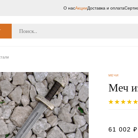
О нас
Акции
Доставка и оплата
Серти
Г
стали
МЕЧИ
Меч и
61 002
₽