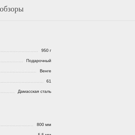
 обзоры
950 г
Подарочный
Венге
61
Дамасская сталь
800 мм
5.5 мм