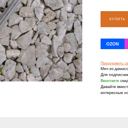
КУПИТЬ
OZON
Предложить с
Меч из дамасс
Для подписчи
Вконтакте
скид
Давайте вмес
интересные н