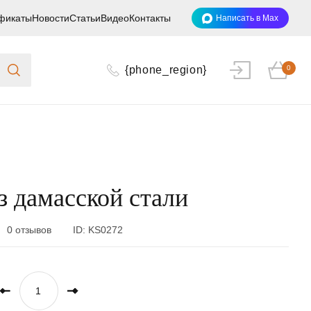
фикаты
Новости
Статьи
Видео
Контакты
Написать в Max
{phone_region}
0
з дамасской стали
0 отзывов
ID:
KS0272