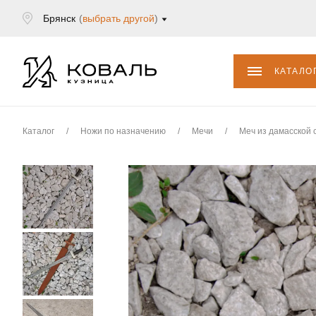
Брянск
(
выбрать другой
)
КАТАЛО
Каталог
/
Ножи по назначению
/
Мечи
/
Меч из дамасской 