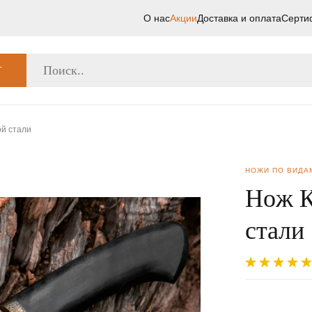
О нас
Акции
Доставка и оплата
Серти
Г
й стали
НОЖИ ПО ВИДА
Нoж К
стали