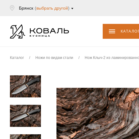
Брянск
(
выбрать другой
)
КАТАЛО
Каталог
/
Ножи по видам стали
/
Нoж Клыч-2 из ламинирoваннo