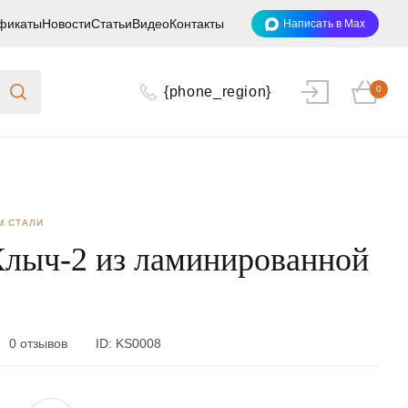
фикаты
Новости
Статьи
Видео
Контакты
Написать в Max
{phone_region}
0
М СТАЛИ
лыч-2 из ламинирoваннoй
0 отзывов
ID:
KS0008