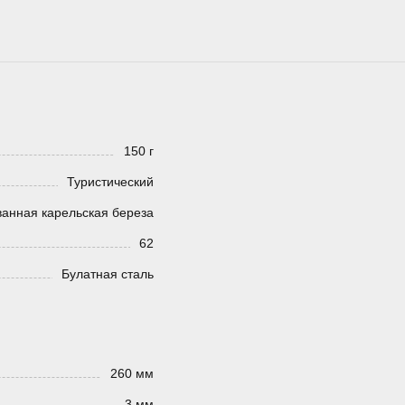
150 г
Туристический
анная карельская береза
62
Булатная сталь
260 мм
3 мм