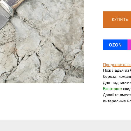
КУПИТЬ
OZON
Предложить с
Нож Ладья из 
береза, кожан
Для подписчи
Вконтакте
скид
Давайте вмес
интересные н