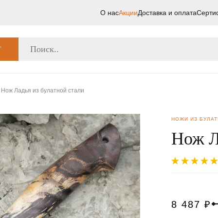
О нас
Акции
Доставка и оплата
Серти
Г
Нож Ладья из булатной стали
НОЖИ ИЗ БУЛА
Нож Л
8 487
₽