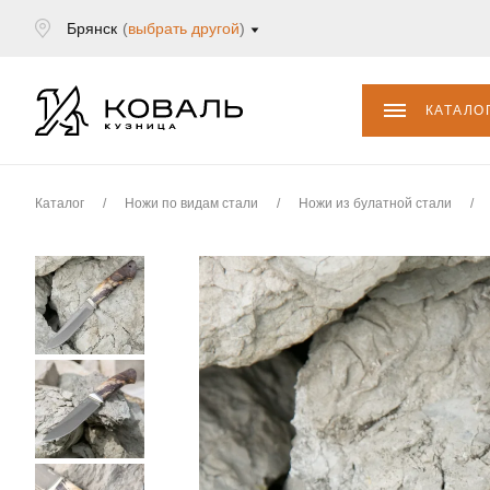
Брянск
(
выбрать другой
)
КАТАЛО
Каталог
/
Ножи по видам стали
/
Ножи из булатной стали
/