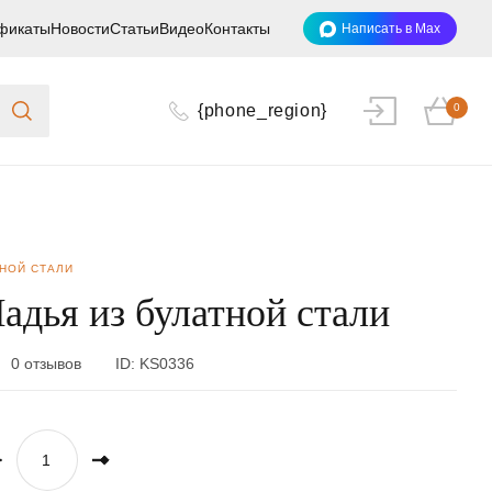
фикаты
Новости
Статьи
Видео
Контакты
Написать в Max
{phone_region}
0
ТНОЙ СТАЛИ
адья из булатной стали
0 отзывов
ID:
KS0336