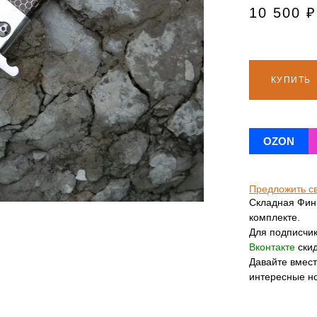
10 500
₽
КУПИТЬ
OZON
Предложить с
Складная Финк
комплекте.
Для подписчи
Вконтакте
скид
Давайте вмес
интересные н