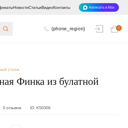
фикаты
Новости
Статьи
Видео
Контакты
Написать в Max
{phone_region}
0
ТНОЙ СТАЛИ
ная Финка из булатной
0 отзывов
ID:
KS0306