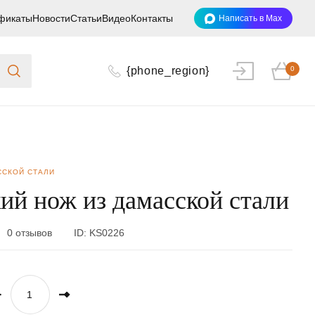
фикаты
Новости
Статьи
Видео
Контакты
Написать в Max
{phone_region}
0
ССКОЙ СТАЛИ
ий нож из дамасской стали
0 отзывов
ID:
KS0226