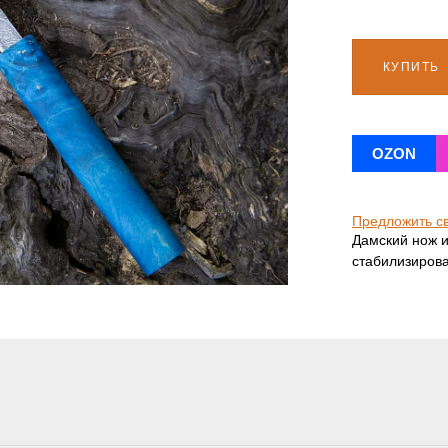
КУПИТЬ
OZON
Предложить с
Дамский нож и
стабилизиров