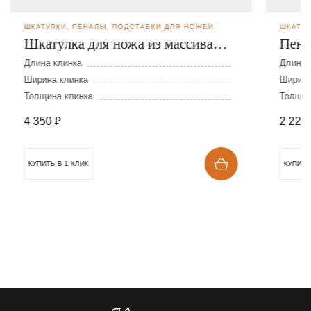
ШКАТУЛКИ, ПЕНАЛЫ, ПОДСТАВКИ ДЛЯ НОЖЕЙ
ШКАТУЛ
Шкатулка для ножа из массива
Пена
дуба и кожи
Длина клинка
Длина 
Ширина клинка
Ширина
Толщина клинка
Толщин
4 350
₽
2 228
КУПИТЬ В 1 КЛИК
КУПИТЬ