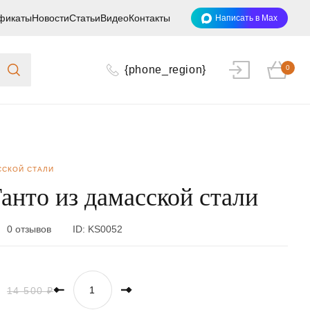
фикаты
Новости
Статьи
Видео
Контакты
Написать в Max
{phone_region}
0
ССКОЙ СТАЛИ
анто из дамасской стали
0 отзывов
ID:
KS0052
14 500 ₽