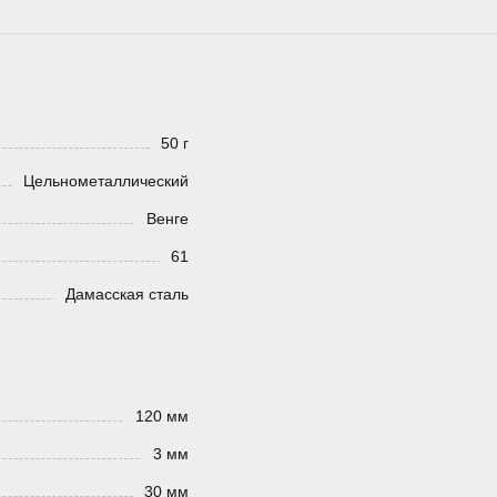
50 г
Цельнометаллический
Венге
61
Дамасская сталь
120 мм
3 мм
30 мм