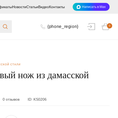
фикаты
Новости
Статьи
Видео
Контакты
Написать в Max
{phone_region}
0
ССКОЙ СТАЛИ
вый нож из дамасской
0 отзывов
ID:
KS0206