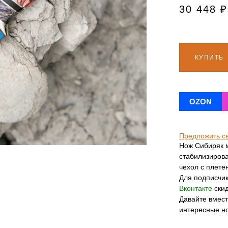
30 448
₽
КУПИТЬ
OZON
Предложить с
Нож Сибиряк м
стабилизирова
чехол с плете
Для подписчи
Вконтакте
скид
Давайте вмес
интересные н