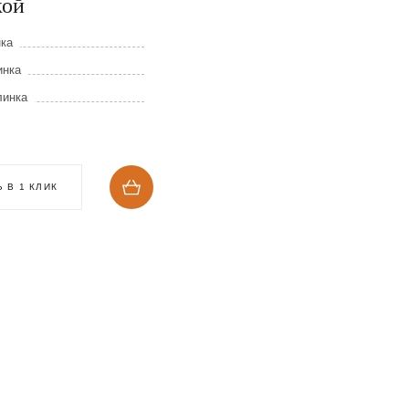
кой
массива дуба и ко
нка
Длина клинка
инка
Ширина клинка
линка
Толщина клинка
4 350
₽
 В 1 КЛИК
КУПИТЬ В 1 КЛИК