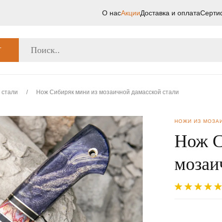
О нас
Акции
Доставка и оплата
Серти
Г
 стали
/
Нож Сибиряк мини из мозаичной дамасской стали
НОЖИ ИЗ МОЗА
Нож С
мозаи