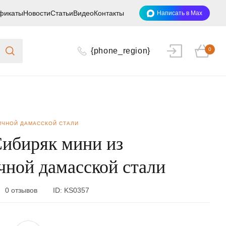
фикаты
Новости
Статьи
Видео
Контакты
Написать в Max
{phone_region}
0
ИЧНОЙ ДАМАССКОЙ СТАЛИ
ибиряк мини из
чной дамасской стали
0 отзывов
ID:
KS0357