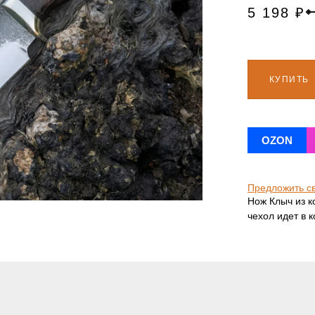
5 198
₽
КУПИТЬ
OZON
Предложить с
Нож Клыч из к
чехол идет в 