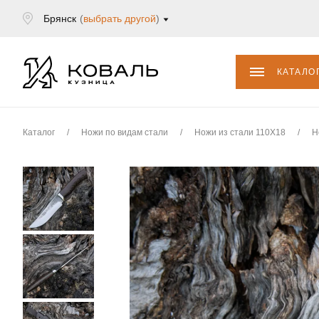
Брянск
(
выбрать другой
)
КАТАЛО
Каталог
/
Ножи по видам стали
/
Ножи из стали 110Х18
/
Н