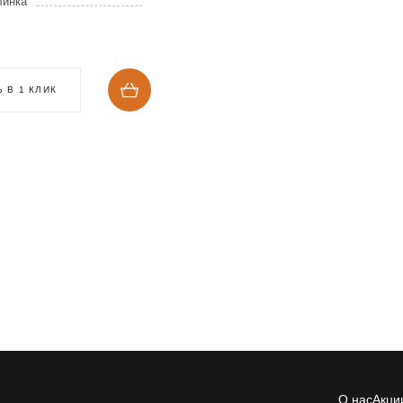
линка
Толщина клинка
382
₽
 В 1 КЛИК
КУПИТЬ В 1 КЛИК
О нас
Акци