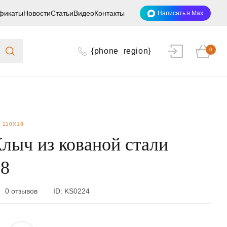
фикаты
Новости
Статьи
Видео
Контакты
Написать в Max
{phone_region}
0
 110Х18
лыч из кованой стали
8
0 отзывов
ID:
KS0224