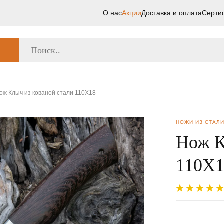
О нас
Акции
Доставка и оплата
Серти
Г
ож Клыч из кованой стали 110Х18
НОЖИ ИЗ СТАЛИ
Нож К
110Х1