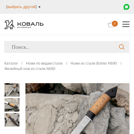
(
выбрать другой
)
0
Каталог
/
Ножи по видам стали
/
Ножи из стали Bohler N690
/
Филейный нож из стали N690