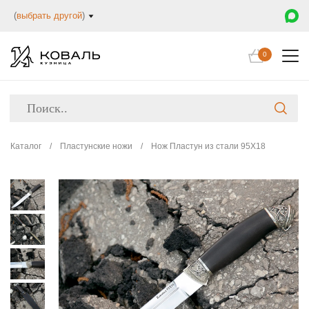
(
выбрать другой
)
0
Каталог
/
Пластунские ножи
/
Нож Пластун из стали 95Х18